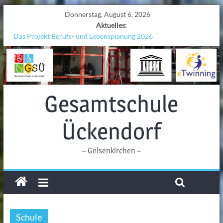
Donnerstag, August 6, 2026
Aktuelles:
Das Projekt Berufs- und Lebensplanung 2026
UNESCO Stadtradeln „Grenzen überwinden“
KCC-Workshop
Sicherheit auf den Wellen: Lehrkräfte bilden sich in Alicante fort
Ferien!!!
Gesamtschule
Ückendorf
– Gelsenkirchen –
Schule