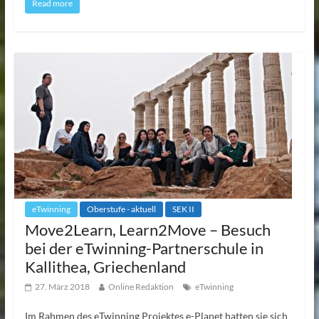
Read more
eTwinning
Oberstufe - aktuell
SEK II
Move2Learn, Learn2Move – Besuch
bei der eTwinning-Partnerschule in
Kallithea, Griechenland
27. März 2018
Online Redaktion
eTwinning
Im Rahmen des eTwinning Projektes e-Planet hatten sie sich