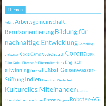
Themen
Arbeitsgemeinschaft
Adana
Bildung für
Berufsorientierung
nachhaltige Entwicklung
Catcalling
Corona
Code Camp
CodeDeutsch
DRK
Christentum
Englisch
Ekim Koleji
Elterncafe
Elternmitwirkung
eTwinning
Fußball
Gelsenwasser-
Europa
Indien
Stiftung
IServ
Kinderfest
Islam
Kulturelles Miteinander
Literatur
Roboter-AG
Presse
Oberstufe
Partnerschulen
Religion