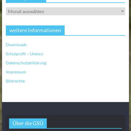
weitere Informationen
Downloads
Schulprofil – Unesco
Datenschutzerklärung
Impressum
Bildrechte
Über die GSÜ