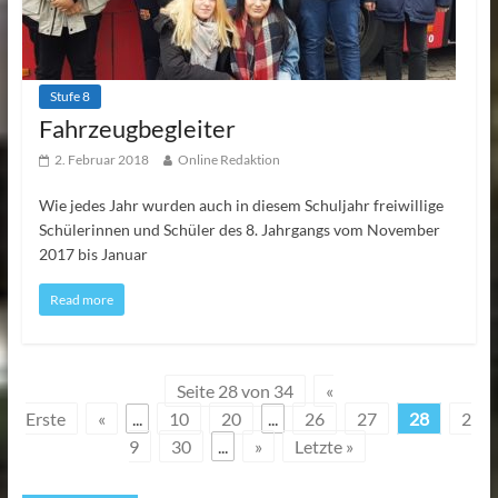
Stufe 8
Fahrzeugbegleiter
2. Februar 2018
Online Redaktion
Wie jedes Jahr wurden auch in diesem Schuljahr freiwillige
Schülerinnen und Schüler des 8. Jahrgangs vom November
2017 bis Januar
Read more
Seite 28 von 34
«
Erste
«
...
10
20
...
26
27
28
2
9
30
...
»
Letzte »